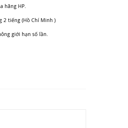
ủa hãng
HP
.
g 2 tiếng (Hồ Chí Minh )
ông giới hạn số lần.