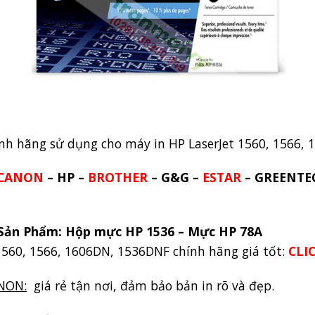
nh hãng sử dụng cho máy in HP LaserJet 1560, 1566
CANON
– HP –
BROTHER
–
G&G
–
ESTAR
– GREENTE
Sản Phẩm: Hộp mực HP 1536 – Mực HP 78A
1560, 1566, 1606DN, 1536DNF chính hãng giá tốt:
CLI
NON:
giá rẻ tận nơi, đảm bảo bản in rõ và đẹp.