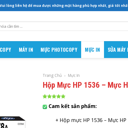
 Vui lòng liên hệ để mua được những mặt hàng phù hợp nhất, giá tốt nhất.
OCOPY
MÁY IN
MỰC PHOTOCOPY
MỰC IN
SỬA MÁY
Trang Chủ
»
Mực In
Hộp Mực HP 1536 – Mực 
5.00
4
trên 5
Cam kết sản phẩm:
dựa trên
đánh giá
+ Hộp mực HP 1536 – Mực HP 