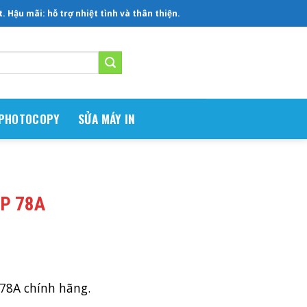
 Hậu mãi: hỗ trợ nhiệt tình và thân thiện.
 PHOTOCOPY
SỬA MÁY IN
HP 78A
78A chính hãng.