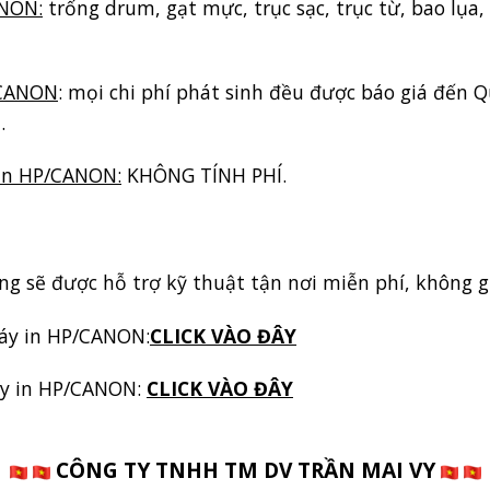
ANON:
trống drum, gạt mực, trục sạc, trục từ, bao lụa, 
/CANON
: mọi chi phí phát sinh đều được báo giá đến
.
 in HP/CANON:
KHÔNG TÍNH PHÍ.
 sẽ được hỗ trợ kỹ thuật tận nơi miễn phí, không gi
áy in HP/CANON:
CLICK VÀO ĐÂY
y in HP/CANON:
CLICK VÀO ĐÂY
CÔNG TY TNHH TM DV TRẦN MAI VY