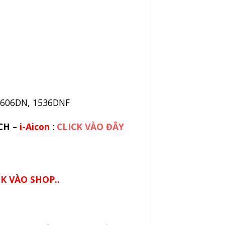
, 1606DN, 1536DNF
CH –
i-Aicon
:
CLICK VÀO ĐÂY
CK VÀO SHOP..