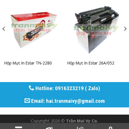
Hộp Mực In Estar TN-2280
Hộp Mực In Estar 26A/052
Hotline: 0916323219 ( Zalo)
Email: hai.tranmaivy@gmail.com
Copyright 2026 ©
Trần Mai Vy Co.