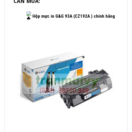
CẦN MUA:
Hộp mực in G&G 93A (CZ192A ) chính hãng