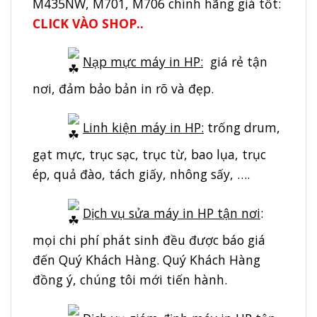
M435NW, M701, M706 chính hãng giá tốt
:
CLICK VÀO SHOP..
Nạp mực máy in HP:
giá rẻ tận
nơi, đảm bảo bản in rõ và đẹp.
Linh kiện máy in HP:
trống drum,
gạt mực, trục sạc, trục từ, bao lụa, trục
ép, quả đào, tách giấy, nhông sấy, ….
Dịch vụ sửa máy in HP tận nơi
:
mọi chi phí phát sinh đều được báo giá
đến Quý Khách Hàng. Quý Khách Hàng
đồng ý, chúng tôi mới tiến hành.