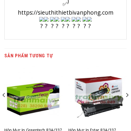
)
https://sieuthithietbivanphong.com
SẢN PHẨM TƯƠNG TỰ
Hộp Mực In Greentech 83A/337
Hộp Mực In Estar 83A/337