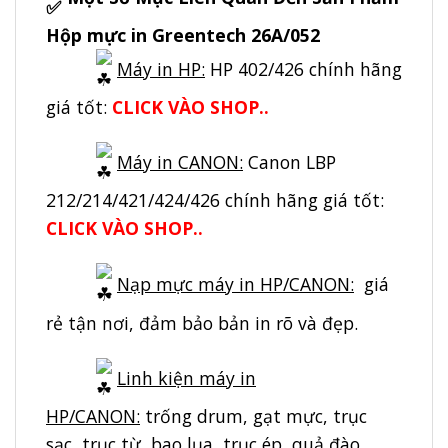
Hộp mực in Greentech 26A/052
Máy in HP:
HP 402/426 chính hãng
giá tốt:
CLICK VÀO SHOP..
Máy in CANON:
Canon LBP
212/214/421/424/426 chính hãng giá tốt:
CLICK VÀO SHOP..
Nạp mực máy in HP/CANON:
giá
rẻ tận nơi, đảm bảo bản in rõ và đẹp.
Linh kiện máy in
HP/CANON:
trống drum, gạt mực, trục
sạc, trục từ, bao lụa, trục ép, quả đào,