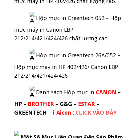
mực máy in HP 402/426 chất lượng cao.
Hộp mực in Greentech 052 – Hộp
mực máy in Canon LBP
212/214/421/424/426 chất lượng cao.
Hộp mực in Greentech 26A/052 –
Hộp mực máy in HP 402/426/ Canon LBP
212/214/421/424/426
Danh sách Hộp mực in
CANON
–
HP –
BROTHER
–
G&G
–
ESTAR
–
GREENTECH –
i-Aicon
:
CLICK VÀO ĐÂY
.
Một Số Mục Liên Quan Đến Sản Phẩm