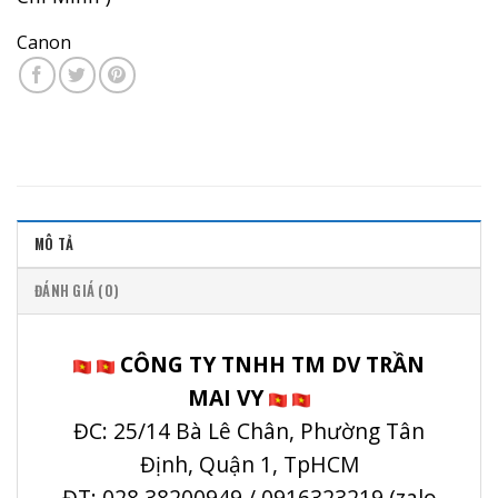
Canon
MÔ TẢ
ĐÁNH GIÁ (0)
CÔNG TY TNHH TM DV TRẦN
MAI VY
ĐC: 25/14 Bà Lê Chân, Phường Tân
Định, Quận 1, TpHCM
ĐT: 028.38200949 / 0916323219 (zalo