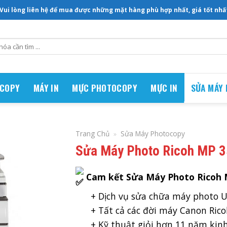
 Vui lòng liên hệ để mua được những mặt hàng phù hợp nhất, giá tốt nhất.
OCOPY
MÁY IN
MỰC PHOTOCOPY
MỰC IN
SỬA MÁY
Trang Chủ
»
Sửa Máy Photocopy
Sửa Máy Photo Ricoh MP 
Cam kết Sửa Máy Photo Ricoh 
+ Dịch vụ sửa chữa máy photo Uy 
+ Tất cả các đời máy Canon Ricoh
+ Kỹ thuật giỏi hơn 11 năm kinh 