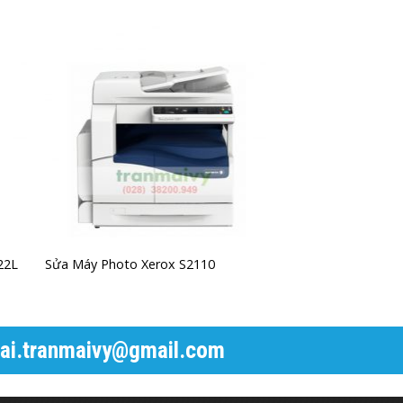
22L
Sửa Máy Photo Xerox S2110
hai.tranmaivy@gmail.com