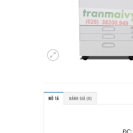
MÔ TẢ
ĐÁNH GIÁ (0)
ĐC: