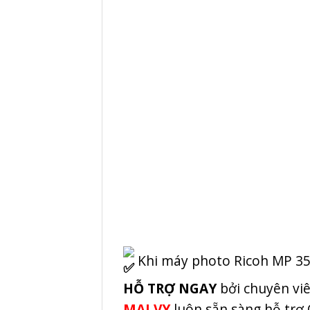
Khi máy photo Ricoh MP 35
HỖ TRỢ NGAY
bởi chuyên viê
MAI VY
luôn sẵn sàng hỗ trợ