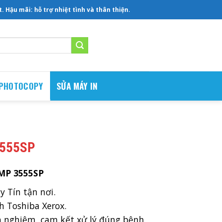
 Hậu mãi: hỗ trợ nhiệt tình và thân thiện.
 PHOTOCOPY
SỬA MÁY IN
3555SP
MP 3555SP
Tín tận nơi.
 Toshiba Xerox.
nghiệm, cam kết xử lý đúng bệnh,