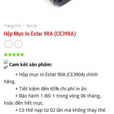
Trang Chủ
»
Mực In
Hộp Mực In Estar 90A (CE390A)
5.00
1
trên 5
Cam kết sản phẩm:
dựa trên
đánh giá
+ Hộp mực in Estar 90A (CE390A) chính
hãng.
+ Tiết kiệm đến 65% chi phí in ấn.
+ Bảo hành 1 đổi 1 trong vòng 06 tháng,
hoặc đến hết mực.
+ Có thể nạp từ 02 lần mà không thay thế